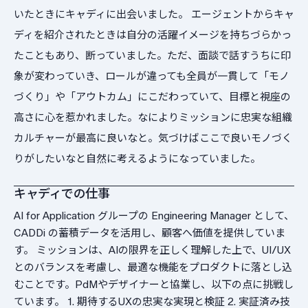
いたときにキャディに出会いました。 エージェントからキャ
ディを紹介されたときは自分の活躍イメージを持ちづらかっ
たこともあり、断っていました。ただ、面談で話すうちに印
象が変わっていき、ロールが違っても全員が一貫して「モノ
づくり」や「アウトカム」にこだわっていて、目標と視座の
高さに心を惹かれました。なによりミッションに忠実な組織
カルチャーが最高に良いなと。気づけばここで良いモノづく
りがしたいなと自然に考えるようになっていました。
キャディでの仕事
AI for Application グループの Engineering Manager として、
CADDi の蓄積データを活用し、顧客へ価値を提供していま
す。 ミッションは、AIの限界を正しく理解した上で、UI/UX
とのバランスを考慮し、最適な機能をプロダクトに落とし込
むことです。PdMやデザイナーと協業し、以下の点に挑戦し
ています。 1. 期待するUXの忠実な実現と検証 2. 実証済み技